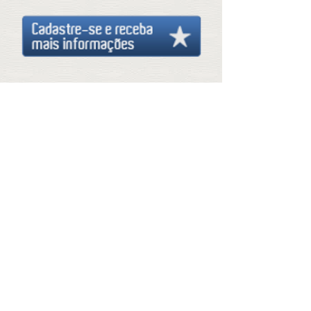
Endereço
Visitantes
© Copyright
DUARTE CONSTRUÇÕES SA EM
RECUPERAÇÃO JUDICIAL
Construção Civil - Mercado Imobiliário
R. Vigário Tenório, 105 | Sala 102 Recife Antigo
- Recife - PE
CEP: 50030-010 - CNPJ.: 69.891.661/0001-50