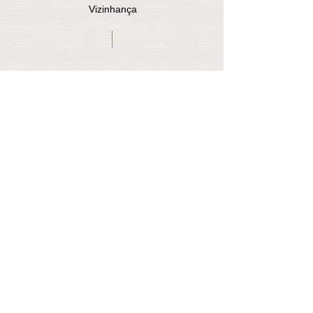
Vizinhança
Endereço
Visitantes
© Copyright
DUARTE CONSTRUÇÕES SA EM
RECUPERAÇÃO JUDICIAL
Construção Civil - Mercado Imobiliário
R. Vigário Tenório, 105 | Sala 102 Recife Antigo
- Recife - PE
CEP: 50030-010 - CNPJ.: 69.891.661/0001-50
Fone: (81) 3132.8121